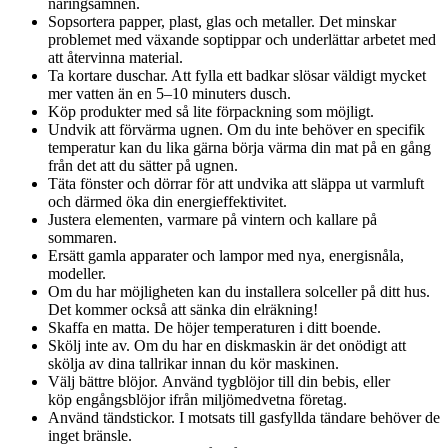
näringsämnen.
Sopsortera papper, plast, glas och metaller. Det minskar
problemet med växande soptippar och underlättar arbetet med
att återvinna material.
Ta kortare duschar. Att fylla ett badkar slösar väldigt mycket
mer vatten än en 5–10 minuters dusch.
Köp produkter med så lite förpackning som möjligt.
Undvik att förvärma ugnen. Om du inte behöver en specifik
temperatur kan du lika gärna börja värma din mat på en gång
från det att du sätter på ugnen.
Täta fönster och dörrar för att undvika att släppa ut varmluft
och därmed öka din energieffektivitet.
Justera elementen, varmare på vintern och kallare på
sommaren.
Ersätt gamla apparater och lampor med nya, energisnåla,
modeller.
Om du har möjligheten kan du installera solceller på ditt hus.
Det kommer också att sänka din elräkning!
Skaffa en matta. De höjer temperaturen i ditt boende.
Skölj inte av. Om du har en diskmaskin är det onödigt att
skölja av dina tallrikar innan du kör maskinen.
Välj bättre blöjor. Använd tygblöjor till din bebis, eller
köp engångsblöjor ifrån miljömedvetna företag.
Använd tändstickor. I motsats till gasfyllda tändare behöver de
inget bränsle.