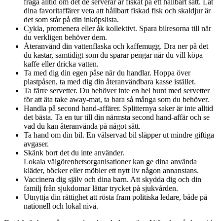
fråga alltid om det de serverar är fiskat på ett hållbart sätt. Låt
dina favoritaffärer veta att hållbart fiskad fisk och skaldjur är
det som står på din inköpslista.
Cykla, promenera eller åk kollektivt. Spara bilresorna till när
du verkligen behöver dem.
Återanvänd din vattenflaska och kaffemugg. Dra ner på det
du kastar, samtidigt som du sparar pengar när du vill köpa
kaffe eller dricka vatten.
Ta med dig din egen påse när du handlar. Hoppa över
plastpåsen, ta med dig din återanvändbara kasse istället.
Ta färre servetter. Du behöver inte en hel bunt med servetter
för att äta take away-mat, ta bara så många som du behöver.
Handla på second hand-affärer. Splitternya saker är inte alltid
det bästa. Ta en tur till din närmsta second hand-affär och se
vad du kan återanvända på något sätt.
Ta hand om din bil. En välservad bil släpper ut mindre giftiga
avgaser.
Skänk bort det du inte använder.
Lokala välgörenhetsorganisationer kan ge dina använda
kläder, böcker eller möbler ett nytt liv någon annanstans.
Vaccinera dig själv och dina barn. Att skydda dig och din
familj från sjukdomar lättar trycket på sjukvården.
Utnyttja din rättighet att rösta fram politiska ledare, både på
nationell och lokal nivå.