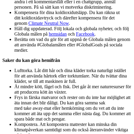
andra i ett kommentarsfält eller i en chattgrupp, anmäl
personen. På så sätt kan vi motverka diskriminering.
Kompensera för dina koldioxidutsläpp. Du kan räkna ut
ditt koldioxidavtryck och därefter kompensera för det
genom
Climate Neutral Now
.
Håll dig uppdaterad. Följ lokala och globala nyheter, och följ
Globala målen på
hemsidan
och
Facebook
.
Berätta om vad du gör för att uppnå de Globala målen genom
att använda #Globalamålen eller #GlobalGoals på sociala
medier.
Saker du kan göra hemifrån
Lufttorka. Låt ditt hår och dina kläder torka naturligt istället
för att använda hårtork eller torktumlare. När du tvättar dina
kläder, se till att maskinen är full.
Ät mindre kött, fågel och fisk. Det går åt mer naturresurser för
att producera kött än växter.
Frys in färska matvaror och rester om du inte har möjlighet att
äta innan det blir dåligt. Du kan göra samma sak
med take away-mat eller hemkörning om du vet att du inte
kommer att äta upp det samma eller nästa dag. Du kommer att
spara både mat och pengar.
Kompostera. Att kompostera matrester kan minska din
klimatpåverkan samtidigt som du också återanvänder viktiga