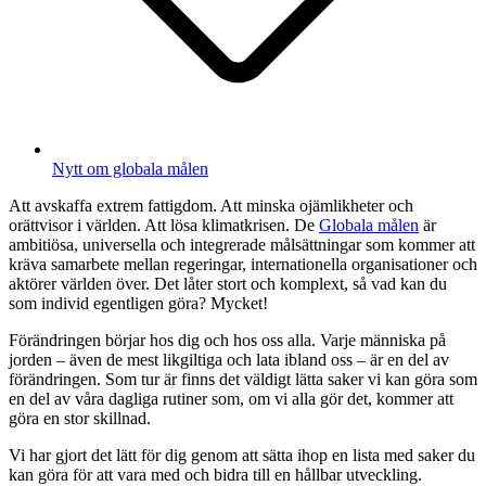
Nytt om globala målen
Att avskaffa extrem fattigdom. Att minska ojämlikheter och
orättvisor i världen. Att lösa klimatkrisen. De
Globala målen
är
ambitiösa, universella och integrerade målsättningar som kommer att
kräva samarbete mellan regeringar, internationella organisationer och
aktörer världen över. Det låter stort och komplext, så vad kan du
som individ egentligen göra? Mycket!
Förändringen börjar hos dig och hos oss alla. Varje människa på
jorden – även de mest likgiltiga och lata ibland oss – är en del av
förändringen. Som tur är finns det väldigt lätta saker vi kan göra som
en del av våra dagliga rutiner som, om vi alla gör det, kommer att
göra en stor skillnad.
Vi har gjort det lätt för dig genom att sätta ihop en lista med saker du
kan göra för att vara med och bidra till en hållbar utveckling.