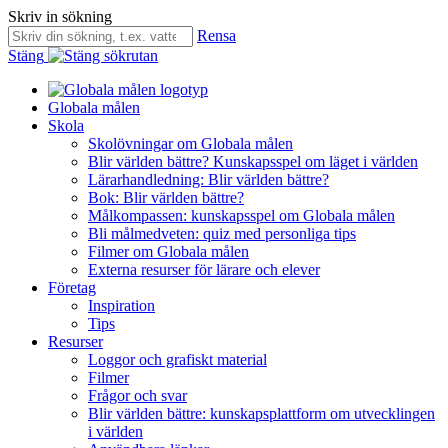
Skriv in sökning
Rensa
Stäng
Globala målen
Skola
Skolövningar om Globala målen
Blir världen bättre? Kunskapsspel om läget i världen
Lärarhandledning: Blir världen bättre?
Bok: Blir världen bättre?
Målkompassen: kunskapsspel om Globala målen
Bli målmedveten: quiz med personliga tips
Filmer om Globala målen
Externa resurser för lärare och elever
Företag
Inspiration
Tips
Resurser
Loggor och grafiskt material
Filmer
Frågor och svar
Blir världen bättre: kunskapsplattform om utvecklingen
i världen