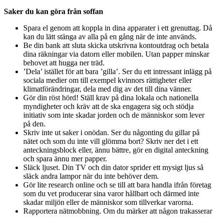
Saker du kan göra från soffan
Spara el genom att koppla in dina apparater i ett grenuttag. Då
kan du lätt stänga av alla på en gång när de inte används.
Be din bank att sluta skicka utskrivna kontoutdrag och betala
dina räkningar via datorn eller mobilen. Utan papper minskar
behovet att hugga ner träd.
’Dela’ istället för att bara ’gilla’. Ser du ett intressant inlägg på
sociala medier om till exempel kvinnors rättigheter eller
klimatförändringar, dela med dig av det till dina vänner.
Gör din röst hörd! Ställ krav på dina lokala och nationella
myndigheter och kräv att de ska engagera sig och stödja
initiativ som inte skadar jorden och de människor som lever
på den.
Skriv inte ut saker i onödan. Ser du någonting du gillar på
nätet och som du inte vill glömma bort? Skriv ner det i ett
anteckningsblock eller, ännu bättre, gör en digital anteckning
och spara ännu mer papper.
Släck ljuset. Din TV och din dator sprider ett mysigt ljus så
släck andra lampor när du inte behöver dem.
Gör lite research online och se till att bara handla ifrån företag
som du vet producerar sina varor hållbart och därmed inte
skadar miljön eller de människor som tillverkar varorna.
Rapportera nätmobbning. Om du märker att någon trakasserar