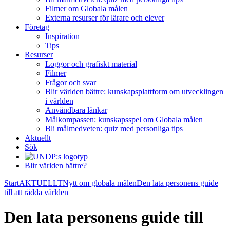
Filmer om Globala målen
Externa resurser för lärare och elever
Företag
Inspiration
Tips
Resurser
Loggor och grafiskt material
Filmer
Frågor och svar
Blir världen bättre: kunskapsplattform om utvecklingen
i världen
Användbara länkar
Målkompassen: kunskapsspel om Globala målen
Bli målmedveten: quiz med personliga tips
Aktuellt
Sök
Blir världen bättre?
Start
AKTUELLT
Nytt om globala målen
Den lata personens guide
till att rädda världen
Den lata personens guide till