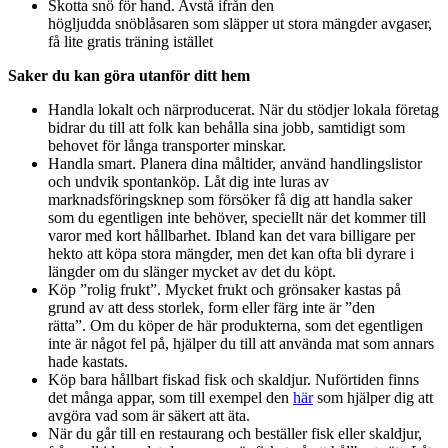
Skotta snö för hand. Avstå ifrån den
högljudda snöblåsaren som släpper ut stora mängder avgaser,
få lite gratis träning istället
Saker du kan göra utanför ditt hem
Handla lokalt och närproducerat. När du stödjer lokala företag
bidrar du till att folk kan behålla sina jobb, samtidigt som
behovet för långa transporter minskar.
Handla smart. Planera dina måltider, använd handlingslistor
och undvik spontanköp. Låt dig inte luras av
marknadsföringsknep som försöker få dig att handla saker
som du egentligen inte behöver, speciellt när det kommer till
varor med kort hållbarhet. Ibland kan det vara billigare per
hekto att köpa stora mängder, men det kan ofta bli dyrare i
längder om du slänger mycket av det du köpt.
Köp ”rolig frukt”. Mycket frukt och grönsaker kastas på
grund av att dess storlek, form eller färg inte är ”den
rätta”. Om du köper de här produkterna, som det egentligen
inte är något fel på, hjälper du till att använda mat som annars
hade kastats.
Köp bara hållbart fiskad fisk och skaldjur. Nuförtiden finns
det många appar, som till exempel den
här
som hjälper dig att
avgöra vad som är säkert att äta.
När du går till en restaurang och beställer fisk eller skaldjur,