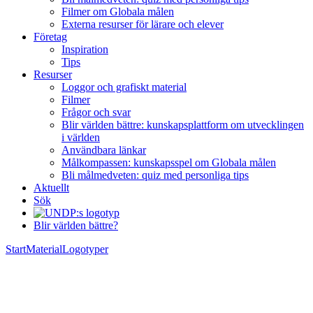
Filmer om Globala målen
Externa resurser för lärare och elever
Företag
Inspiration
Tips
Resurser
Loggor och grafiskt material
Filmer
Frågor och svar
Blir världen bättre: kunskapsplattform om utvecklingen
i världen
Användbara länkar
Målkompassen: kunskapsspel om Globala målen
Bli målmedveten: quiz med personliga tips
Aktuellt
Sök
Blir världen bättre?
Start
Material
Logotyper
Logotyper