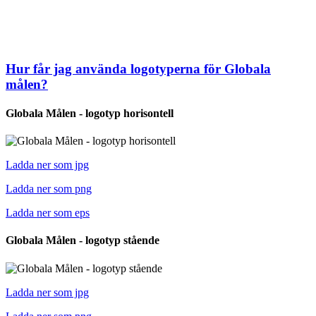
Här hittar du svenska logotyper för Globala målen, fria att ladda ned
och använda i informativa och icke-kommersiella syften.
Uppdaterades senast den 1 mars 2023
Hur får jag använda logotyperna för Globala
målen?
Globala Målen - logotyp horisontell
Ladda ner som jpg
Ladda ner som png
Ladda ner som eps
Globala Målen - logotyp stående
Ladda ner som jpg