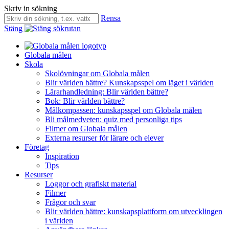
Skriv in sökning
Rensa
Stäng
Globala målen
Skola
Skolövningar om Globala målen
Blir världen bättre? Kunskapsspel om läget i världen
Lärarhandledning: Blir världen bättre?
Bok: Blir världen bättre?
Målkompassen: kunskapsspel om Globala målen
Bli målmedveten: quiz med personliga tips
Filmer om Globala målen
Externa resurser för lärare och elever
Företag
Inspiration
Tips
Resurser
Loggor och grafiskt material
Filmer
Frågor och svar
Blir världen bättre: kunskapsplattform om utvecklingen
i världen