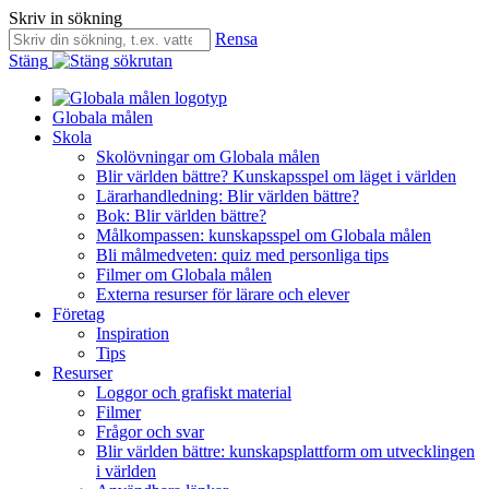
Skriv in sökning
Rensa
Stäng
Globala målen
Skola
Skolövningar om Globala målen
Blir världen bättre? Kunskapsspel om läget i världen
Lärarhandledning: Blir världen bättre?
Bok: Blir världen bättre?
Målkompassen: kunskapsspel om Globala målen
Bli målmedveten: quiz med personliga tips
Filmer om Globala målen
Externa resurser för lärare och elever
Företag
Inspiration
Tips
Resurser
Loggor och grafiskt material
Filmer
Frågor och svar
Blir världen bättre: kunskapsplattform om utvecklingen
i världen