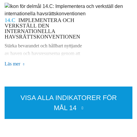
14.C
IMPLEMENTERA OCH
VERKSTÄLL DEN
INTERNATIONELLA
HAVSRÄTTSKONVENTIONEN
Stärka bevarandet och hållbart nyttjande
av haven och havsresurserna genom att
genomföra internationell rätt, såsom den
Läs mer
kommer till uttryck i Förenta Nationernas
havsrättskonvention (UNCLOS), som
utgör den rättsliga ramen för bevarande
och hållbart nyttjande av hav och
VISA ALLA INDIKATORER FÖR
havsresurser, vilket erinras om i punkt 158
MÅL
14
i slutdokumentet The Future We Want
från Förenta Nationernas konferens om
hållbar utveckling (Rio+20).