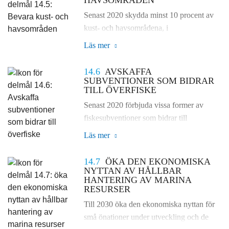
fiskbestånden så snabbt som möjligt,
Senast 2020 skydda minst 10 procent av
åtminstone till de nivåer som kan
kust- och havsområdena, i
producera maximalt hållbart uttag,
överensstämmelse med nationell och
Läs mer
fastställt utifrån deras biologiska
internationell rätt och på grundval av bästa
egenskaper.
tillgängliga vetenskapliga rön.
14.6
AVSKAFFA
SUBVENTIONER SOM BIDRAR
TILL ÖVERFISKE
Senast 2020 förbjuda vissa former av
fiskesubventioner som bidrar till
överkapacitet och överfiske, avskaffa
Läs mer
subventioner som bidrar till olagligt,
orapporterat och oreglerat fiske och avstå
14.7
ÖKA DEN EKONOMISKA
från att införa nya sådana subventioner,
NYTTAN AV HÅLLBAR
HANTERING AV MARINA
med erkännande av att en ändamålsenlig
RESURSER
och effektiv särskild och differentierad
Till 2030 öka den ekonomiska nyttan för
behandling av utvecklingsländerna och de
små önationer under utveckling och de
minst utvecklade länderna bör vara en