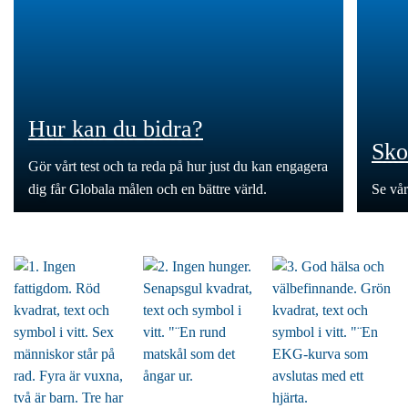
Hur kan du bidra?
Sko
Gör vårt test och ta reda på hur just du kan engagera
dig får Globala målen och en bättre värld.
Se vå