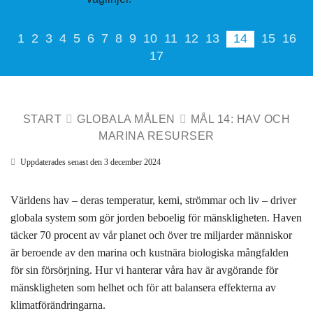
1
2
3
4
5
6
7
8
9
10
11
12
13
14
15
16
17
START
GLOBALA MÅLEN
MÅL 14: HAV OCH
MARINA RESURSER
Uppdaterades senast den 3 december 2024
Världens hav – deras temperatur, kemi, strömmar och liv – driver
globala system som gör jorden beboelig för mänskligheten. Haven
täcker 70 procent av vår planet och över tre miljarder människor
är beroende av den marina och kustnära biologiska mångfalden
för sin försörjning. Hur vi hanterar våra hav är avgörande för
mänskligheten som helhet och för att balansera effekterna av
klimatförändringarna.