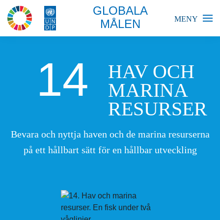
GLOBALA
MENY
MÅLEN
BLIR VÄRLDEN BÄTTRE?
14
HAV OCH
GLOBALA MÅLEN
MARINA
RESURSER
SKOLA
FÖRETAG
Bevara och nyttja haven och de marina resurserna
på ett hållbart sätt för en hållbar utveckling
RESURSER
AKTUELLT