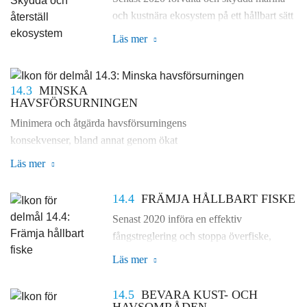
och kustnära ekosystem på ett hållbart sätt
för att undvika betydande negativa
Läs mer
konsekvenser, bland annat genom att
stärka deras motståndskraft, samt vidta
åtgärder för att återställa dem i syfte att
14.3
MINSKA
uppnå friska och produktiva hav.
HAVSFÖRSURNINGEN
Minimera och åtgärda havsförsurningens
konsekvenser, bland annat genom ökat
vetenskapligt samarbete på alla nivåer.
Läs mer
14.4
FRÄMJA HÅLLBART FISKE
Senast 2020 införa en effektiv
fångstreglering och stoppa överfiske,
olagligt, orapporterat och oreglerat fiske
Läs mer
liksom destruktiva fiskemetoder samt
genomföra vetenskapligt baserade
14.5
BEVARA KUST- OCH
förvaltningsplaner i syfte att återställa
HAVSOMRÅDEN